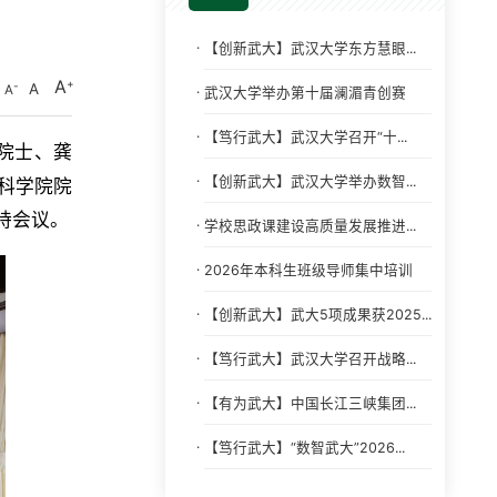
·
【创新武大】武汉大学东方慧眼...
A
A
A
·
武汉大学举办第十届澜湄青创赛
·
【笃行武大】武汉大学召开“十...
仁院士、龚
·
【创新武大】武汉大学举办数智...
科学院院
持会议。
·
学校思政课建设高质量发展推进...
·
2026年本科生班级导师集中培训
·
【创新武大】武大5项成果获2025...
·
【笃行武大】武汉大学召开战略...
·
【有为武大】中国长江三峡集团...
·
【笃行武大】“数智武大”2026...