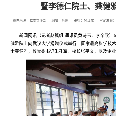
暨李德仁院士、龚健
稿件来源：党委宣传部
编辑：肖珊
审核：吴江龙
审定发布
新闻网讯（
）
记者赵冀帆 通讯员黄诗玉、李辛欣
健雅院士向武汉大学捐赠仪式举行。国家最高科学技
士龚健雅，校党委书记朱孔军，校长张平文，以及企