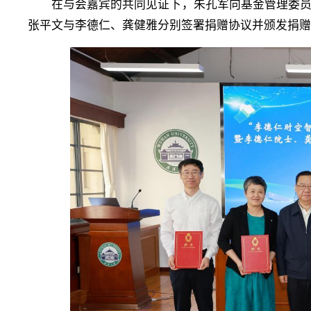
在与会嘉宾的共同见证下，朱孔军向基金管理委
张平文与李德仁、龚健雅分别签署捐赠协议并颁发捐赠