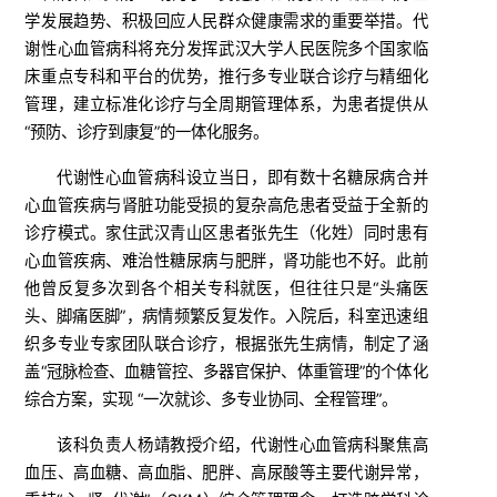
学发展趋势、积极回应人民群众健康需求的重要举措。代
谢性心血管病科将充分发挥武汉大学人民医院多个国家临
床重点专科和平台的优势，推行多专业联合诊疗与精细化
管理，建立标准化诊疗与全周期管理体系，为患者提供从
“预防、诊疗到康复”的一体化服务。
代谢性心血管病科设立当日，即有数十名糖尿病合并
心血管疾病与肾脏功能受损的复杂高危患者受益于全新的
诊疗模式。家住武汉青山区患者张先生（化姓）同时患有
心血管疾病、难治性糖尿病与肥胖，肾功能也不好。此前
他曾反复多次到各个相关专科就医，但往往只是“头痛医
头、脚痛医脚”，病情频繁反复发作。入院后，科室迅速组
织多专业专家团队联合诊疗，根据张先生病情，制定了涵
盖“冠脉检查、血糖管控、多器官保护、体重管理”的个体化
综合方案，实现 “一次就诊、多专业协同、全程管理”。
该科负责人杨靖教授介绍，代谢性心血管病科聚焦高
血压、高血糖、高血脂、肥胖、高尿酸等主要代谢异常，