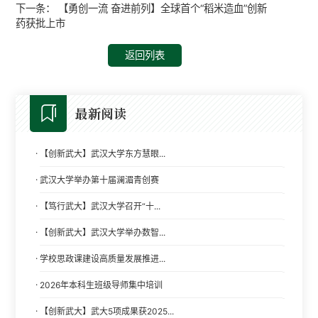
下一条：
【勇创一流 奋进前列】全球首个“稻米造血”创新
药获批上市
返回列表
最新阅读
·
【创新武大】武汉大学东方慧眼...
·
武汉大学举办第十届澜湄青创赛
·
【笃行武大】武汉大学召开“十...
·
【创新武大】武汉大学举办数智...
·
学校思政课建设高质量发展推进...
·
2026年本科生班级导师集中培训
·
【创新武大】武大5项成果获2025...