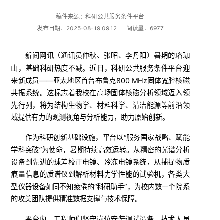
稿件来源：科研公共服务条件平台
发布日期：2025-08-19 09:12
阅读量：
6977
新闻网讯（
）暑期的珞珈
通讯员仲秋、张昭、李丹阳
山，基础科研热度不减。近日，科研公共服务条件平台迎
来新成员——亚太地区首台布鲁克800 MHz固体宽腔核磁
共振系统。这标志着我校在高场固体核磁分析领域迈入领
先行列，将为结构生物学、材料科学、清洁能源等前沿领
域提供有力的观测视角与分析能力，助力原始创新。
作为科研创新基础设施，平台以“服务国家战略、赋能
学科突破”为使命，暑期持续高效运转。从精密的光谱分析
设备到先进的球差校正电镜、冷冻电镜系统，从捕捉物质
痕量信息的质谱仪到解析材料力学性能的试验机，各类大
型仪器设备如同不知疲倦的“科研助手”，为校内数十个院系
的攻关团队提供精准数据支撑与技术保障。
平台内，工程师们坚守岗位安装调试设备，技术人员