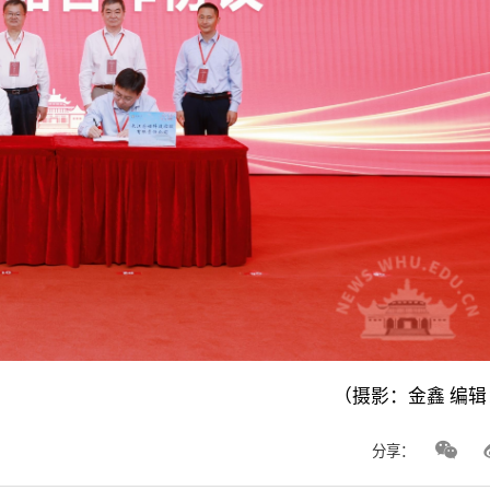
（摄影：金鑫 编
分享：