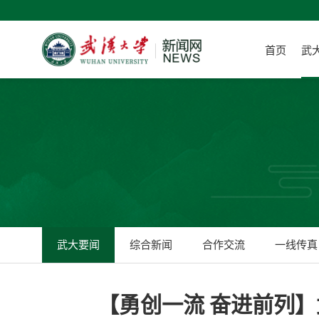
首页
武
武大要闻
综合新闻
合作交流
一线传真
【勇创一流 奋进前列