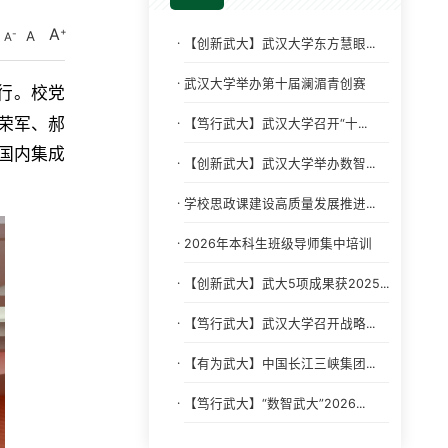
A
A
A
·
【创新武大】武汉大学东方慧眼...
·
武汉大学举办第十届澜湄青创赛
行。校党
荣军、郝
·
【笃行武大】武汉大学召开“十...
国内集成
·
【创新武大】武汉大学举办数智...
·
学校思政课建设高质量发展推进...
·
2026年本科生班级导师集中培训
·
【创新武大】武大5项成果获2025...
·
【笃行武大】武汉大学召开战略...
·
【有为武大】中国长江三峡集团...
·
【笃行武大】“数智武大”2026...