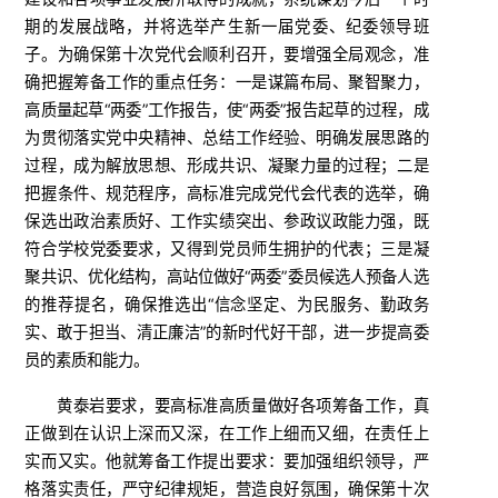
期的发展战略，并将选举产生新一届党委、纪委领导班
子。为确保第十次党代会顺利召开，要增强全局观念，准
确把握筹备工作的重点任务：一是谋篇布局、聚智聚力，
高质量起草“两委”工作报告，使“两委”报告起草的过程，成
为贯彻落实党中央精神、总结工作经验、明确发展思路的
过程，成为解放思想、形成共识、凝聚力量的过程；二是
把握条件、规范程序，高标准完成党代会代表的选举，确
保选出政治素质好、工作实绩突出、参政议政能力强，既
符合学校党委要求，又得到党员师生拥护的代表；三是凝
聚共识、优化结构，高站位做好“两委”委员候选人预备人选
的推荐提名，确保推选出“信念坚定、为民服务、勤政务
实、敢于担当、清正廉洁”的新时代好干部，进一步提高委
员的素质和能力。
黄泰岩要求，要高标准高质量做好各项筹备工作，真
正做到在认识上深而又深，在工作上细而又细，在责任上
实而又实。他就筹备工作提出要求：要加强组织领导，严
格落实责任，严守纪律规矩，营造良好氛围，确保第十次