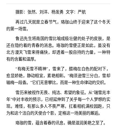
摄影：张然、刘洋、杨发勇
文字：严航
再过几天就是立春节气，珞珈山终于迎来了这个冬天
的第一场雪。
鲁迅先生将南国的雪比喻成极壮健的处子的皮肤，是
还在隐约着的青春的消息。珞珈的雪便正是如此，虽没有
北方漫天飞雪来得痛快，却透着一股自持的力量，一种特
有的含蓄和温厚。
“有梅无雪不精神”，雪来了，腊梅在白色的配衬下，
愈显娇艳，静动相宜，素艳相彰。“梅须逊雪三分白，雪却
输梅一段香。”它们无意攀比，而是一种生命律动的交织。
雪历来被视作无畏、纯洁、希望的象征。从“瑞雪兆丰
年”中对丰收的预示，已经延伸到了关乎每一个人梦想的实
现。难怪，有那么多人不畏严寒，扛着相机满校园跑，只
为和这个洁白的天使合个影，定格这一场美丽的邂逅。
珞珈的雪，蕴含着春的讯息，确是滋润美艳之至了。