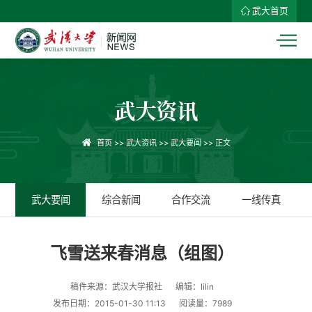
武大首页
武大资讯
首页
>>
武大资讯
>>
武大要闻
>> 正文
武大要闻
综合新闻
合作交流
一线传真
飞雪送来春消息（组图）
稿件来源：武汉大学报社
编辑：lilin
发布日期：2015-01-30 11:13
阅读量：
7989