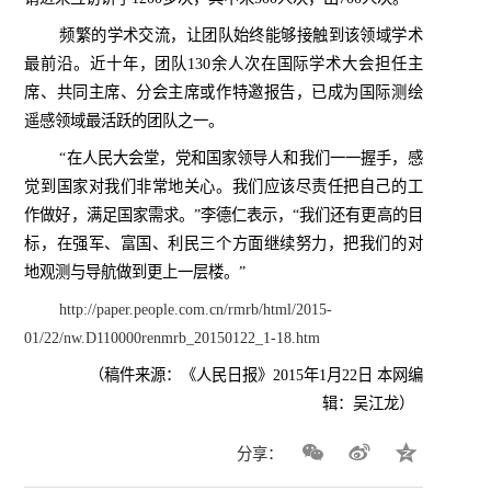
频繁的学术交流，让团队始终能够接触到该领域学术
最前沿。近十年，团队
130
余人次在国际学术大会担任主
席、共同主席、分会主席或作特邀报告，已成为国际测绘
遥感领域最活跃的团队之一。
“在人民大会堂，党和国家领导人和我们一一握手，感
觉到国家对我们非常地关心。我们应该尽责任把自己的工
作做好，满足国家需求。”李德仁表示，“我们还有更高的目
标，在强军、富国、利民三个方面继续努力，把我们的对
地观测与导航做到更上一层楼。”
http://paper.people.com.cn/rmrb/html/2015-
01/22/nw.D110000renmrb_20150122_1-18.htm
（稿件来源：《人民日报》
2015
年
1
月
22
日 本网编
辑：吴江龙）
分享：