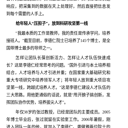
响应，把采集到的数据在天上处理好，然后直接把信息发
到每个需要的人手上。
给年轻人“压担子”，放到科研攻坚第一线
“我最本质的工作是教师，我的责任是传承学问，培养
接班人。”截至目前，李德仁院士已培养了
145
个博士，是全
国带博士最多的导师之一。
怎样让团队长葆创新活力、怎样让人才队伍快速成
长？这是李德仁经常思考的问题。“国外引进与本土培养相
结合，人才培养与人才引进并重；在国家重大基础研究和
重大专项研究中培养领军人才；将年轻人放到重大项目攻
坚第一线，跨越式培养人才。”这是李德仁建设人才队伍的
三大思路。用他更通俗的话说，就是“甩开膀子搞创新，发
挥团队协作优势，培养拔尖人才”。
年仅
38
岁的张过教授，已经是团队的主要成员。
2005
年博士毕业后，张过就留在实验室工作。
2006
年暑假，刚
进入团队一年的他，就加入了李德仁、龚健雅两位院士的