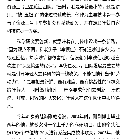
资源三号卫星论证团队。“当时，我是年龄最小的，还是讲
师。”被“压担子”的张过快速成长，他作为主要技术骨干参
与了资源三号卫星数据处理系统研发，并在
2013
年获国家
科技进步一等奖。
科学研究要创新，就意味着在荆棘中蹚出一条新路。
“因为观点不同，和老头子（李德仁）不知道吵过多少次。”
张过回忆，每次吵完都很害怕，但没想到李德仁越吵越喜
欢这个“调皮捣蛋的家伙”。李德仁表示，团队发展最重要的
就是引导年轻人去科研的第一线攻关，不能把他们当作“劳
动力”，而是要把最新鲜、最有难度、最有挑战性的问题交
给年轻人，同时激励他们，严格要求他们去创新。张过
说，开放、包容的团队文化让年轻人在这个队伍中如鱼得
水。
今年
41
岁的眭海刚教授说，
2004
年时，刚刚博士毕业
两年的他，就被安排一个上千万的科研项目，由他牵头组
织
10
多个单位的
120
人进行系统集成技术攻关；
2007
年，他