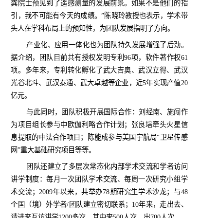
龚院士预见到了遥感测量的发展前景。如果不是他们的指
引，我不可能有今天的成绩。”陈晓玲教授也表示，学术带
头人在学科布局上的预知性，为团队发展指明了方向。
产业化、应用一体化也为团队持久发展增强了后劲。
据介绍，团队目前共有授权发明专利
96
项，软件著作权
61
项。多年来，专利转化孵化了武大吉奥、武汉立得、武汉
光谷北斗、武汉泰通、武大卓越等企业，近
5
年实现产值
20
亿元。
与此同时，团队积极开展国际合作：刘经南、施闯作
为项目组长参与中欧伽利略合作计划；张良培牵头火星信
息提取的中法合作项目；陈能成参与美国宇航局“卫星传感
网”重大基础研究项目等等。
团队还建立了多层次常态化内部学术交流和学者访问
讲学制度：每月一次团队学术交流、每周一次研究小组学
术交流；
2009
年以来，共举办
78
期研究生学术沙龙；与
48
个国（境）外学者
/
团队建立密切联系；
10
年来，走出去、
请进来互访讲学
1200
多次，其中来
500
人次，出
700
人次。