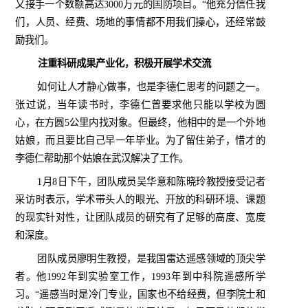
又接手一个数额高达
3000
万元的国防项目。“他充分信任我
们，人员、经费、场地的事情都不用我们操心，还经常鼓
励我们。
注重科研成果产业化，积极开展学术交流
如何让人才静心做事，也是李德仁思考的问题之一。
张过说，当年读书时，李德仁曾要求他只能以学校为圆
心，在方圆
5
公里内找对象。但最终，他相中的是一个外地
姑娘，而且要比自己早一年毕业。为了留住弟子，惜才的
李德仁帮助那个姑娘在武汉解决了工作。
1
月
8
日下午，团队成员吴华意和陈晓玲教授接受记者
采访时表示，学术带头人的眼光、开放的科研环境、课题
的现实针对性，让团队成员的研究有了足够的高度、宽度
和深度。
团队成员廖明生教授，是我国雷达遥感领域的顶尖学
者。他
1992
年到实验室工作，
1993
年到中科院遥感所学
习。“遥感当时是冷门专业，国家也不给经费，但李院士和