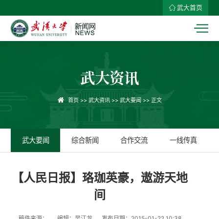
武大首页
武大资讯
首页
>>
武大资讯
>>
武大要闻
>> 正文
武大要闻
综合新闻
合作交流
一线传真
【人民日报】珞珈英豪，遨游天地
间
稿件来源：
编辑：吴江龙
发布日期：2015-01-22 10:38