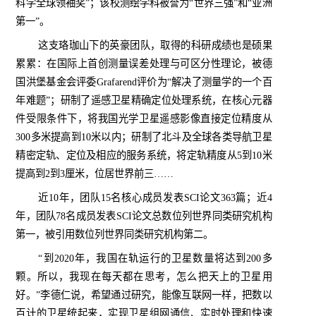
科学全球领袖奖”；该校测绘学科被誉为“世界三强”和“亚洲
第一”。
这支珞珈山下的英豪团队，取得的科研成绩也是硕果
累累：在国际上首创测量误差处理与可区分性理论，被德
国洪堡基金会评委
Grafarend
评价为“解决了测量学的一个百
年难题”；研制了遥感卫星精确定位处理系统，在核心元器
件受限条件下，将我国光学卫星遥感影像直接定位精度从
300
多米提高到
10
米以内；研制了北斗及全球各类导航卫星
精密定轨、定位及相应的服务系统，将定轨精度从
5
到
10
米
提高到
2
到
3
厘米，位居世界前三……
近
10
年，团队
15
名核心成员发表
SCI
论文
363
篇；近
4
年，团队
78
名成员发表
SCI
论文总数位列世界同类研究机构
第一，被引用数位列世界同类研究机构第二。
“到
2020
年，我国在轨运行的卫星数量将达到
200
多
颗。所以，我现在每天都在思考，怎么把天上的卫星用
好。”李德仁说，希望通过研究，能像互联网一样，把数以
百计的卫星统起来，实现卫星组网通信、实时处理和快速