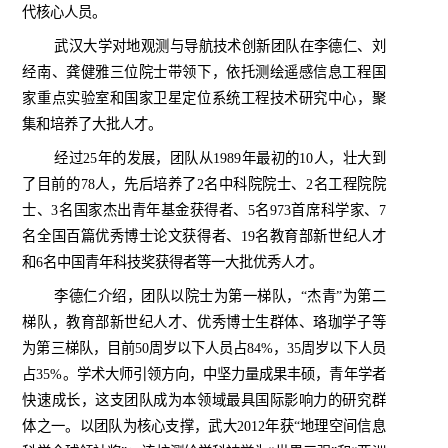
代核心人员。
武汉大学对地观测与导航技术创新团队在李德仁、刘
经南、龚健雅三位院士带领下，依托测绘遥感信息工程国
家重点实验室和国家卫星定位系统工程技术研究中心，聚
集和培养了大批人才。
经过
25
年的发展，团队从
1989
年最初的
10
人，壮大到
了目前的
78
人，先后培养了
2
名中科院院士、
2
名工程院院
士、
3
名国家杰出青年基金获得者、
5
名
973
首席科学家、
7
名全国百篇优秀博士论文获得者、
19
名教育部新世纪人才
和
6
名中国青年科技奖获得者等一大批优秀人才。
李德仁介绍，团队以院士为第一梯队，“杰青”为第二
梯队，教育部新世纪人才、优秀博士生群体、珞珈学子等
为第三梯队，目前
50
周岁以下人员占
84%
，
35
周岁以下人员
占
35%
。学术大师引领方向，中坚力量成果丰硕，青年学者
快速成长，这支团队成为本领域最具国际影响力的研究群
体之一。以团队为核心支撑，武大
2012
年获“地理空间信息