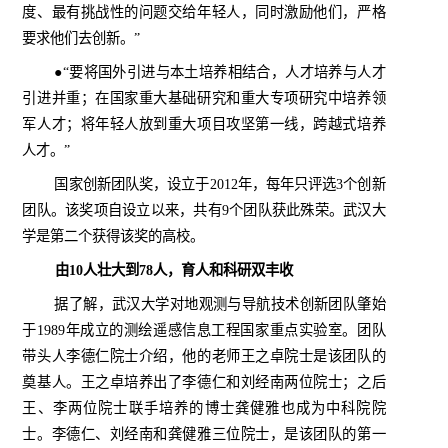
度、最有挑战性的问题交给年轻人，同时激励他们，严格
要求他们去创新。”
●“要将国外引进与本土培养相结合，人才培养与人才
引进并重；在国家重大基础研究和重大专项研究中培养领
军人才；将年轻人放到重大项目攻坚第一线，跨越式培养
人才。”
国家创新团队奖，设立于
2012
年，每年只评选
3
个创新
团队。该奖项自设立以来，共有
9
个团队获此殊荣。武汉大
学是第二个获得该奖的高校。
由
10
人壮大到
78
人，育人和科研双丰收
据了解，武汉大学对地观测与导航技术创新团队肇始
于
1989
年成立的测绘遥感信息工程国家重点实验室。团队
带头人李德仁院士介绍，他的老师王之卓院士是该团队的
奠基人。王之卓培养出了李德仁和刘经南两位院士；之后
王、李两位院士联手培养的博士龚健雅也成为中科院院
士。李德仁、刘经南和龚健雅三位院士，是该团队的第一