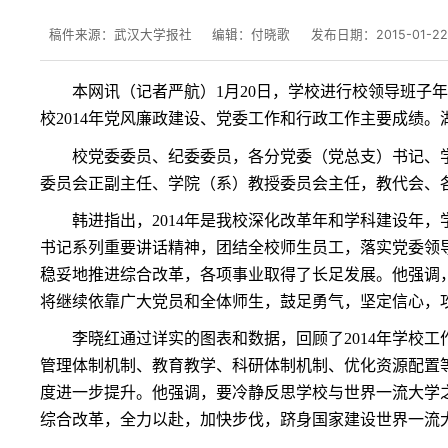
稿件来源：武汉大学报社
编辑：付晓歌
发布日期：2015-01-22 
本网讯
（记者严航）
1
月
20
日，学校进行校领导班子
校
2014
年党风廉政建设
、党委工作和行政工作主要成绩。
校党委委员、纪委委员，各分党委（党总支）书记、
委员会正副主任、学院（系）教授委员会主任，教代会、
韩进指出，
2014
年是我校深化改革年和学科建设年，
书记系列重要讲话精神，团结全校师生员工，落实党委领
稳妥地推进综合改革，各项事业取得了长足发展。他强调
将继续依靠广大党员和全体师生，鼓足勇气，坚定信心，
李晓红通过详实的图表和数据，回顾了
2014
年学校工
管理体制机制、教育教学、科研体制机制、优化资源配置
度进一步提升。他强调，要冷静反思学校与世界一流大学
综合改革，全力以赴，加快步伐，跻身国家建设世界一流