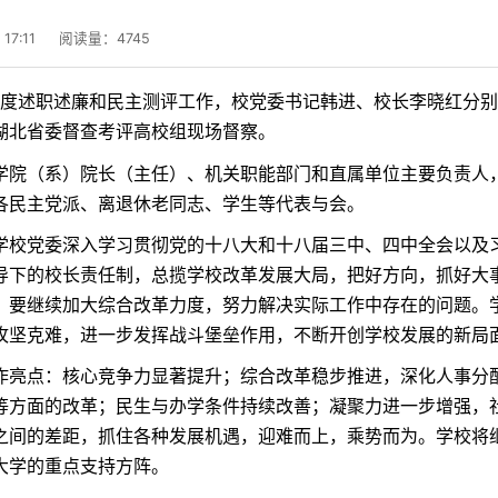
17:11
阅读量：
4745
年度述职述廉和民主测评工作，校党委书记韩进、校长李晓红分
湖北省委督查考评高校组现场督察。
学院（系）院长（主任）、机关职能部门和直属单位主要负责人
各民主党派、离退休老同志、学生等代表与会。
学校党委深入学习贯彻党的十八大和十八届三中、四中全会以及
导下的校长责任制，总揽学校改革发展大局，把好方向，抓好大
，要继续加大综合改革力度，努力解决实际工作中存在的问题。
攻坚克难，进一步发挥战斗堡垒作用，不断开创学校发展的新局
作亮点：核心竞争力显著提升；
综合改革稳步推进，深化人事分
等方面的改革；民生与办学条件持续改善；凝聚力进一步增强，
之间的差距，抓住各种发展机遇，迎难而上，乘势而为。学校将
大学的重点支持方阵。