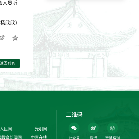
会人员听
：杨欣欣）
返回列表
二维码
人民网
光明网
国教育新闻网
中青在线
公众号
微博
智慧珞珈