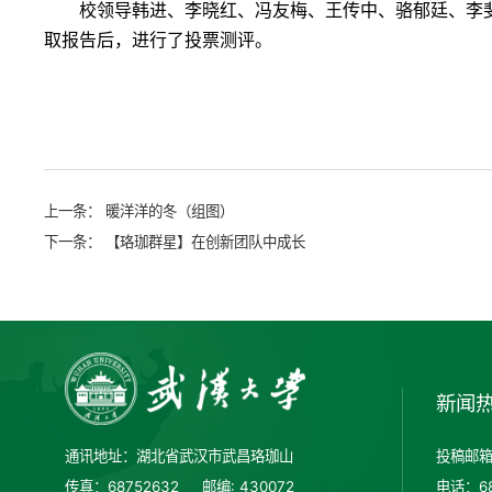
校领导韩进、李晓红、冯友梅、王传中、骆郁廷、李
取报告后，进行了投票测评。
上一条：
暖洋洋的冬（组图）
下一条：
【珞珈群星】在创新团队中成长
新闻
通讯地址：湖北省武汉市武昌珞珈山
投稿邮箱：
传真：68752632
邮编: 430072
电话：68