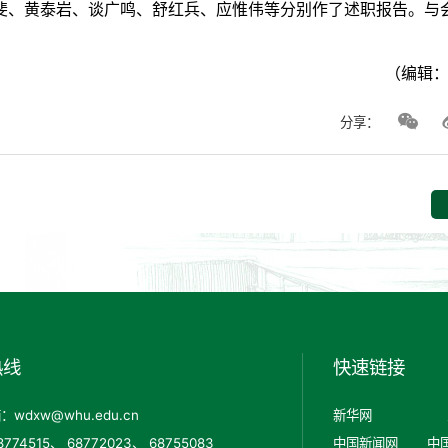
斐、黄泰岩、谈广鸣、舒红兵、应惟伟等分别作了述职报告。与
（编辑
分享：
热线
快速链接
wdxw@whu.edu.cn
新华网
774515、 68772023、 68755083
中国新闻网
中