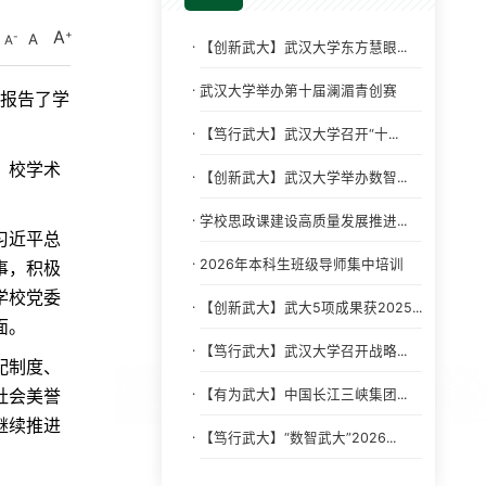
A
A
A
·
【创新武大】武汉大学东方慧眼...
·
武汉大学举办第十届澜湄青创赛
别
报告了
学
·
【笃行武大】武汉大学召开“十...
，校学术
·
【创新武大】武汉大学举办数智...
·
学校思政课建设高质量发展推进...
习近平总
·
2026年本科生班级导师集中培训
事，积极
学校党委
·
【创新武大】武大5项成果获2025...
面。
·
【笃行武大】武汉大学召开战略...
配制度、
·
【有为武大】中国长江三峡集团...
社会美誉
继续推进
·
【笃行武大】“数智武大”2026...