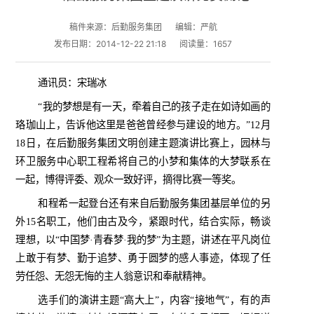
稿件来源：后勤服务集团
编辑：严航
发布日期：2014-12-22 21:18
阅读量：
1657
通讯员：宋瑞冰
“我的梦想是有一天，牵着自己的孩子走在如诗如画的
珞珈山上，告诉他这里是爸爸曾经参与建设的地方。”
12
月
18
日，在后勤服务集团文明创建主题演讲比赛上，
园林与
环卫服务中心职工程希将自己的小梦和集体的大梦联系在
一起，博得评委、观众一致好评，摘得比赛一等奖。
和
程希一起登台还有
来自后勤服务集团基层单位的另
外
15
名职工，他们由古及今，紧跟时代，结合实际，畅谈
理想，以“中国梦·青春梦·我的梦”为主题，讲述在平凡岗位
上敢于有梦、勤于追梦、勇于圆梦的感人事迹，体现了任
劳任怨、无怨无悔的主人翁意识和奉献精神。
选手们的演讲主题“高大上”，内容“接地气”，有的声