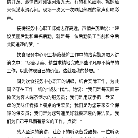
情并茂、激情四射如银河落九天，有的和风细雨、娓娓道
来似溪水滑心间。现场一次又一次响起热烈的掌声和喝彩
声。
接待服务中心职工陈婧志存高远，声情并茂地说：“建
设美丽后勤和幸福后勤，就是每一位后勤员工当前和今后
共同追逐的梦。”
饮食服务中心职工杨薇薇将工作中的踏实勤恳融入讲
演之中：“尽善尽美、精益求精地完成那些平凡却不简单的
工作，以此体现自己的价值，这就是我的梦想。”
同为饮食服务中心职工的胡蝶，结合实际工作，为共
同坚守在工作一线的“战友”代言。她说：“我们是每天面带
微笑为客人端茶倒水的服务员；我们是用双手把一盘又一
盘的美味佳肴捧上餐桌的传菜员；我们是为您带来安全保
障的保安员；我们是为您营造美好就餐环境的保洁员。我
们为自己平凡而有意义的工作，点赞！”
感人至深的演讲，让台下的听众备受鼓舞。一位听众